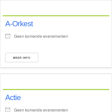
Ga
naar
inhoud
A-Orkest
Geen komende evenementen
MEER INFO
Actie
Geen komende evenementen