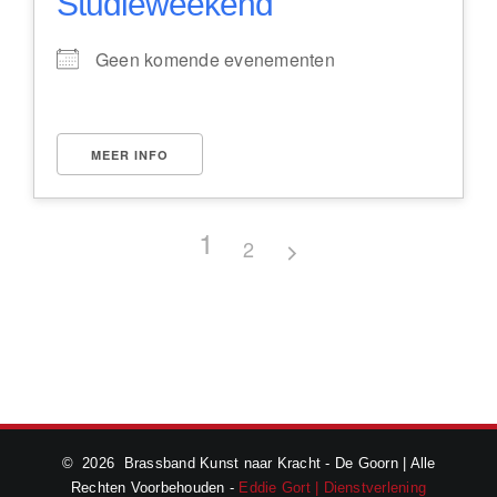
Studieweekend
Geen komende evenementen
MEER INFO
1
2
©
2026 Brassband Kunst naar Kracht - De Goorn | Alle
Rechten Voorbehouden -
Eddie Gort | Dienstverlening