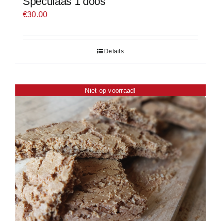
Speculaas 1 doos
€
30.00
Details
Niet op voorraad!