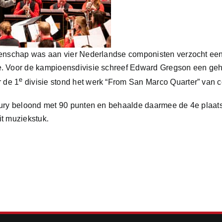
oenschap was aan vier Nederlandse componisten verzocht een
e. Voor de kampioensdivisie schreef Edward Gregson een gehe
e
r de 1
divisie stond het werk “From San Marco Quarter” van c
ury beloond met 90 punten en behaalde daarmee de 4e plaats. 
it muziekstuk.