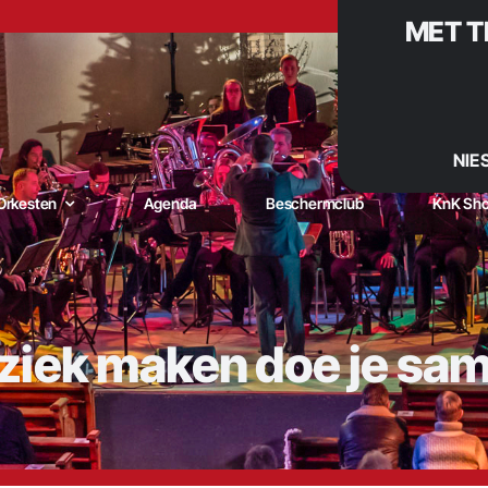
MET T
NIE
Orkesten
Agenda
Beschermclub
KnK Sh
iek maken doe je sa
niging Kunst naar Kracht – De muzikale trots van De Goorn |