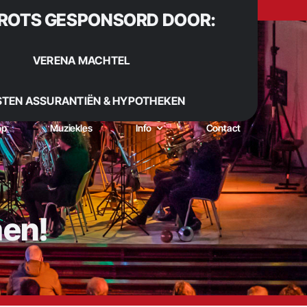
ROTS GESPONSORD DOOR:
VERENA MACHTEL
STEN ASSURANTIËN & HYPOTHEKEN
op
Muziekles
Info
Contact
men!
 Sinds 1922