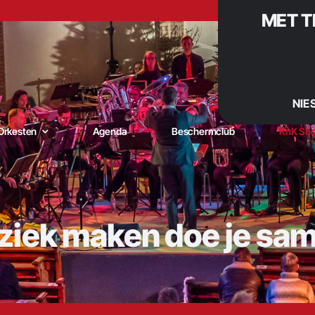
MET T
NIE
Orkesten
Agenda
Beschermclub
KnK Sh
iek maken doe je sa
niging Kunst naar Kracht – De muzikale trots van De Goorn |