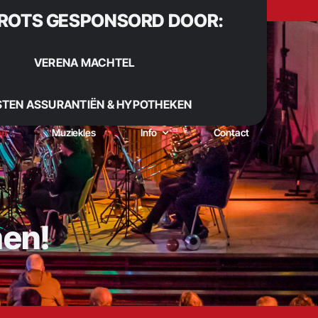
ROTS GESPONSORD DOOR:
VERENA MACHTEL
STEN ASSURANTIËN & HYPOTHEKEN
op
Muziekles
Info
Contact
men!
 Sinds 1922