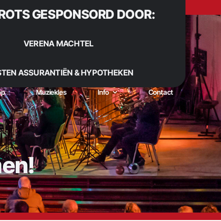
ROTS GESPONSORD DOOR:
VERENA MACHTEL
STEN ASSURANTIËN & HYPOTHEKEN
op
Muziekles
Info
Contact
men!
 Sinds 1922