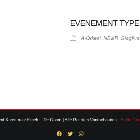
EVENEMENT TYPE
A-Orkest
NB&R
SlagKra
ndar
iCalendar
Office
d Kunst naar Kracht - De Goorn | Alle Rechten Voorbehouden -
Eddie Gort
Facebook
X
Instagram