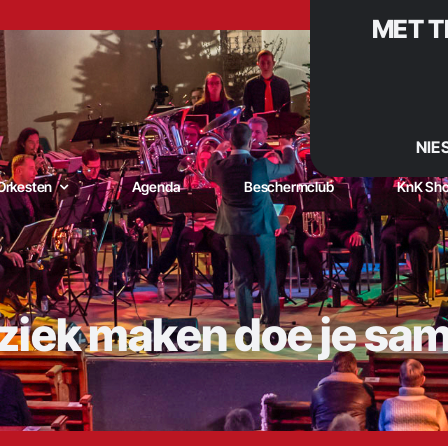
MET T
NIE
Orkesten
Agenda
Beschermclub
KnK Sh
iek maken doe je sa
niging Kunst naar Kracht – De muzikale trots van De Goorn |