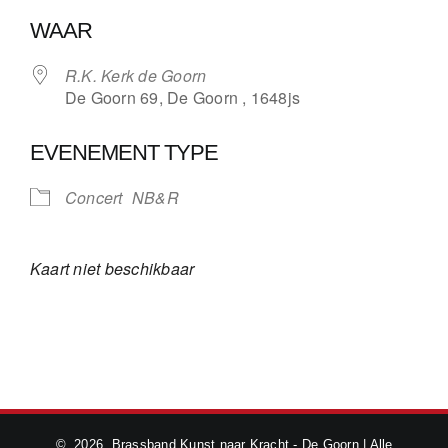
Download ICS
Google Calendar
WAAR
R.K. Kerk de Goorn
De Goorn 69, De Goorn , 1648js
EVENEMENT TYPE
Concert
NB&R
Kaart niet beschikbaar
©
2026 Brassband Kunst naar Kracht - De Goorn | Alle