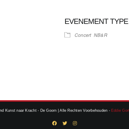
EVENEMENT TYPE
Concert
NB&R
ndar
iCalendar
Office
d Kunst naar Kracht - De Goorn | Alle Rechten Voorbehouden -
Eddie Gort
Facebook
X
Instagram