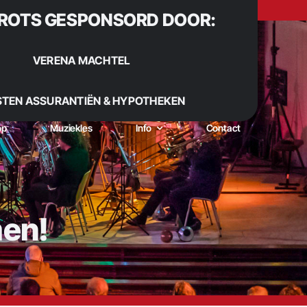
ROTS GESPONSORD DOOR:
VERENA MACHTEL
STEN ASSURANTIËN & HYPOTHEKEN
op
Muziekles
Info
Contact
men!
 Sinds 1922