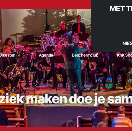
MET T
NIE
Orkesten
Agenda
Beschermclub
KnK Sh
iek maken doe je sa
niging Kunst naar Kracht – De muzikale trots van De Goorn |