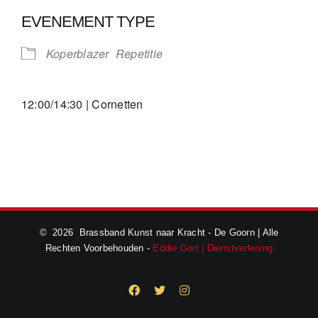
Download ICS
Google Calendar
EVENEMENT TYPE
Koperblazer
Repetitie
12:00/14:30 | Cornetten
©
2026 Brassband Kunst naar Kracht - De Goorn | Alle
Rechten Voorbehouden -
Eddie Gort | Dienstverlening
Facebook
X
Instagram