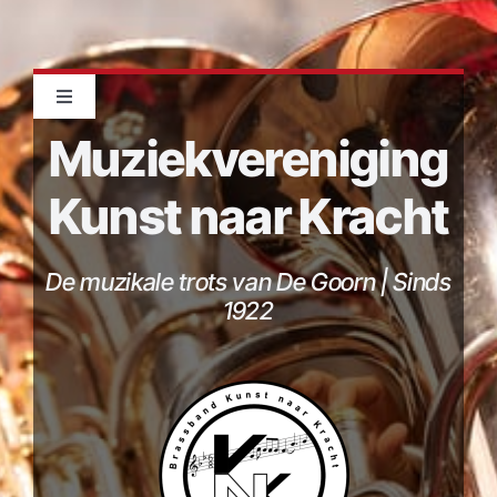
Toggle
Navigation
Muziekvereniging
Home
Kunst naar Kracht
Orkesten
De muzikale trots van De Goorn | Sinds
Agenda
1922
Beschermclub
KnK Shop