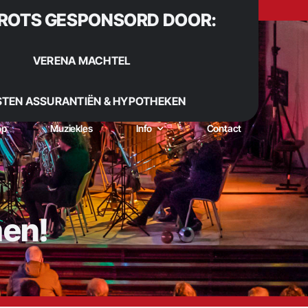
ROTS GESPONSORD DOOR:
VERENA MACHTEL
STEN ASSURANTIËN & HYPOTHEKEN
op
Muziekles
Info
Contact
men!
 Sinds 1922