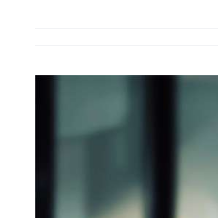
Bekijk
grotere
afbeelding