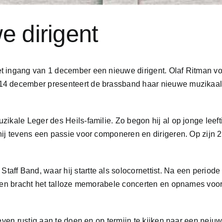
e dirigent
 ingang van 1 december een nieuwe dirigent. Olaf Ritman volg
4 december presenteert de brassband haar nieuwe muzikaal le
kale Leger des Heils-familie. Zo begon hij al op jonge leeftij
ij tevens een passie voor componeren en dirigeren. Op zijn 22e
ff Band, waar hij startte als solocornettist. Na een periode 
st en bracht het talloze memorabele concerten en opnames vo
 even rustig aan te doen en op termijn te kijken naar een nei