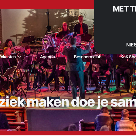
MET T
NIE
Orkesten
Agenda
Beschermclub
KnK Sh
iek maken doe je sa
niging Kunst naar Kracht – De muzikale trots van De Goorn |