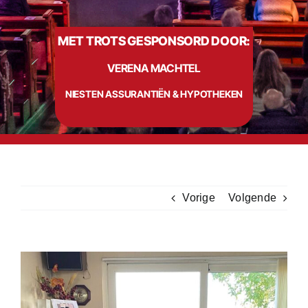
MET TROTS GESPONSORD DOOR:
Info
VERENA MACHTEL
Contact
NIESTEN ASSURANTIËN & HYPOTHEKEN
Vorige
Volgende
Bekijk
grotere
afbeelding