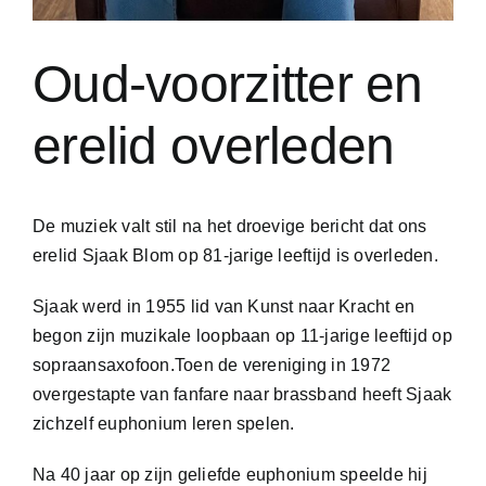
Oud-voorzitter en
erelid overleden
De muziek valt sti
l
na
het
droevige bericht dat ons
erelid
Sjaak Blom
op 8
1
-jarige leeftijd is overleden.
Sjaak werd in 1955 lid van Kunst naar Kracht
en
begon
zijn muzikale loopbaan op
11-jarige leeftijd op
sopraansaxofoon.
Toen de vereniging in
1972
overgestapt
e van fanfare naar brassband
heeft Sjaak
zichzelf euphonium leren spelen
.
Na 40 jaar op zijn geliefde euphonium speelde hij