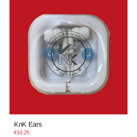
KnK Ears
€
10.25