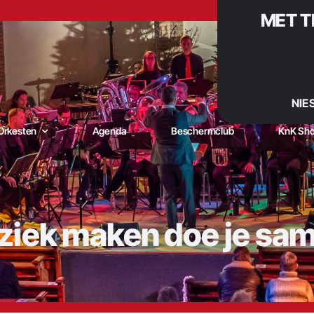
MET T
NIE
Orkesten
Agenda
Beschermclub
KnK Sh
iek maken doe je sa
niging Kunst naar Kracht – De muzikale trots van De Goorn |