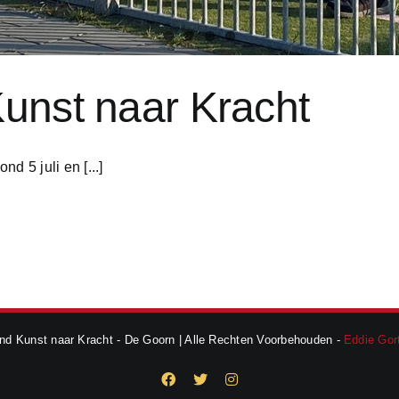
unst naar Kracht
d 5 juli en [...]
d Kunst naar Kracht - De Goorn | Alle Rechten Voorbehouden -
Eddie Gort
Facebook
X
Instagram