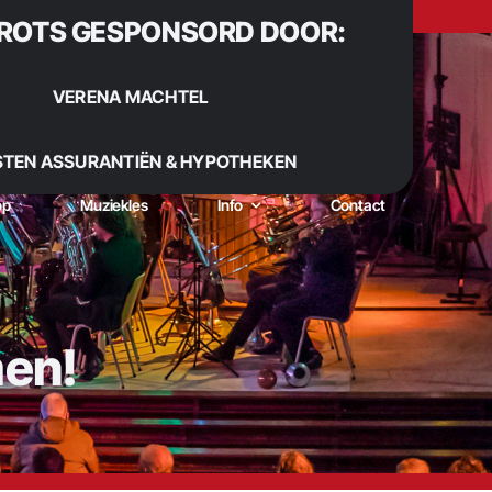
ROTS GESPONSORD DOOR:
VERENA MACHTEL
STEN ASSURANTIËN & HYPOTHEKEN
op
Muziekles
Info
Contact
men!
 Sinds 1922