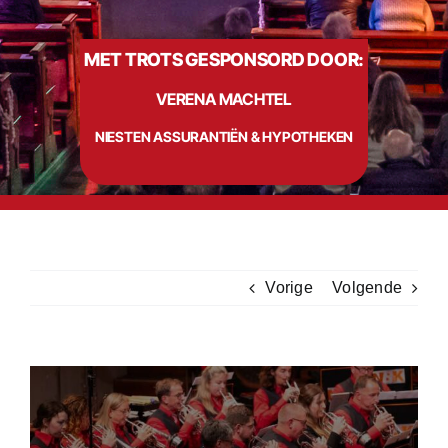
MET TROTS GESPONSORD DOOR:
Info
VERENA MACHTEL
Contact
NIESTEN ASSURANTIËN & HYPOTHEKEN
Vorige
Volgende
Bekijk
grotere
afbeelding