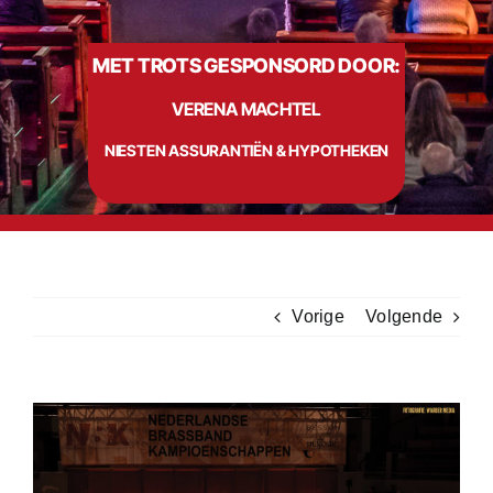
MET TROTS GESPONSORD DOOR:
Info
VERENA MACHTEL
Contact
NIESTEN ASSURANTIËN & HYPOTHEKEN
Vorige
Volgende
Bekijk
grotere
afbeelding