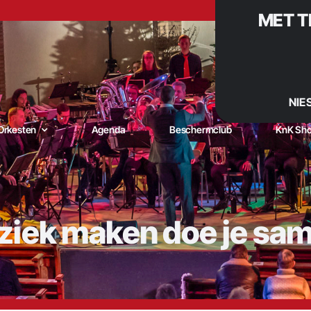
MET T
NIE
Orkesten
Agenda
Beschermclub
KnK Sh
iek maken doe je sa
niging Kunst naar Kracht – De muzikale trots van De Goorn |