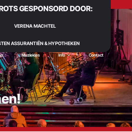
ROTS GESPONSORD DOOR:
VERENA MACHTEL
STEN ASSURANTIËN & HYPOTHEKEN
op
Muziekles
Info
Contact
men!
 Sinds 1922