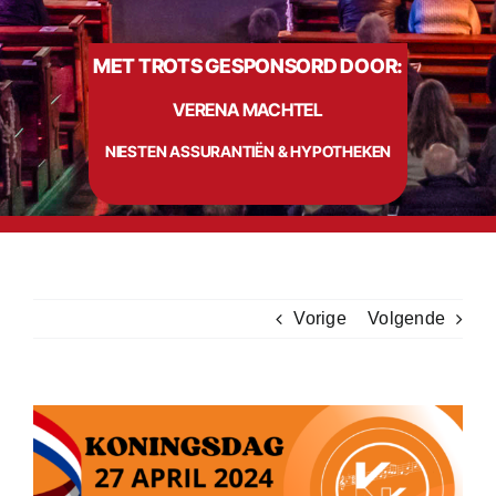
MET TROTS GESPONSORD DOOR:
Info
VERENA MACHTEL
Contact
NIESTEN ASSURANTIËN & HYPOTHEKEN
Vorige
Volgende
Bekijk
grotere
afbeelding