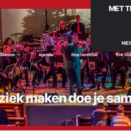
MET T
NIE
Orkesten
Agenda
Beschermclub
KnK Sh
iek maken doe je sa
niging Kunst naar Kracht – De muzikale trots van De Goorn |