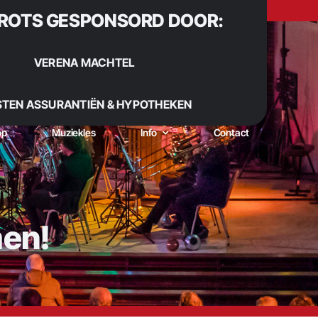
ROTS GESPONSORD DOOR:
VERENA MACHTEL
STEN ASSURANTIËN & HYPOTHEKEN
op
Muziekles
Info
Contact
men!
 Sinds 1922