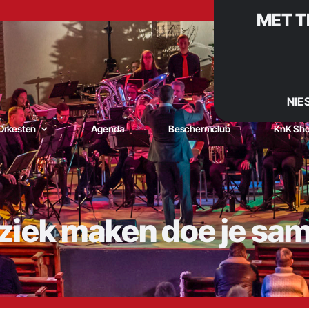
MET T
NIE
Orkesten
Agenda
Beschermclub
KnK Sh
iek maken doe je sa
niging Kunst naar Kracht – De muzikale trots van De Goorn |