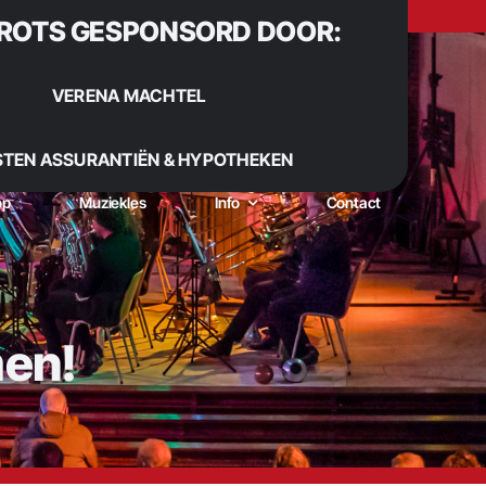
ROTS GESPONSORD DOOR:
VERENA MACHTEL
STEN ASSURANTIËN & HYPOTHEKEN
op
Muziekles
Info
Contact
men!
 Sinds 1922