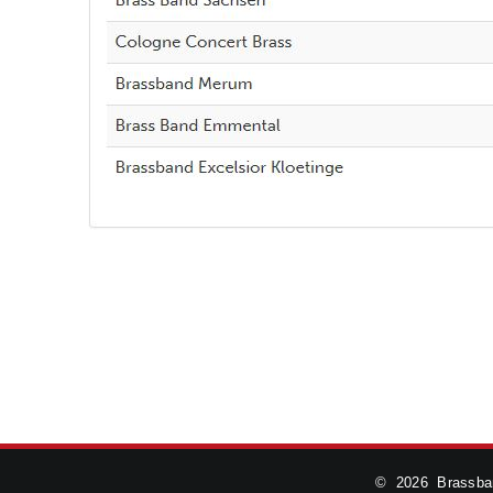
©
2026 Brassban