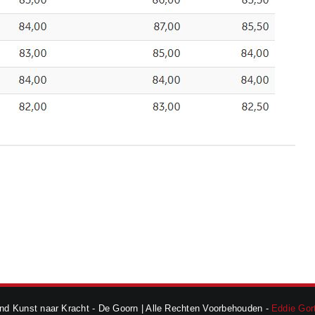
d Kunst naar Kracht - De Goorn | Alle Rechten Voorbehouden -
Eddie Gort