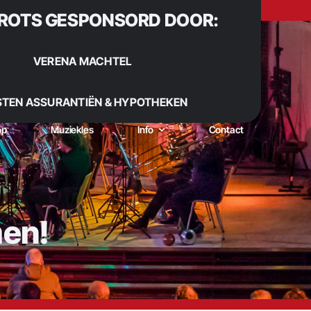
ROTS GESPONSORD DOOR:
VERENA MACHTEL
STEN ASSURANTIËN & HYPOTHEKEN
op
Muziekles
Info
Contact
men!
 Sinds 1922