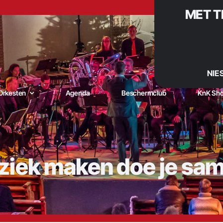
MET T
NIE
Orkesten
Agenda
Beschermclub
KnK Sh
iek maken doe je sa
niging Kunst naar Kracht – De muzikale trots van De Goorn |