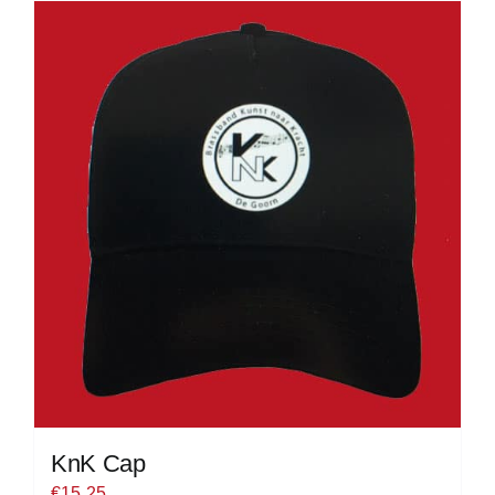
KnK Cap
€
15.25