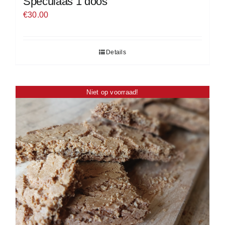
Speculaas 1 doos
€
30.00
Details
Niet op voorraad!